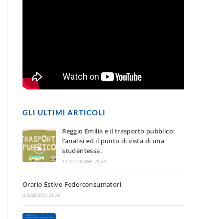
e
r
p
d
e
p
I
n
GLI ULTIMI ARTICOLI
Reggio Emilia e il trasporto pubblico:
l’analisi ed il punto di vista di una
studentessa.
11 OTTOBRE 2021
Orario Estivo Federconsumatori
3 AGOSTO 2026